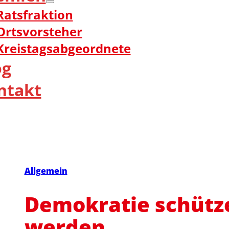
Ratsfraktion
Ortsvorsteher
Kreistagsabgeordnete
og
ntakt
Allgemein
Demokratie schütze
werden.