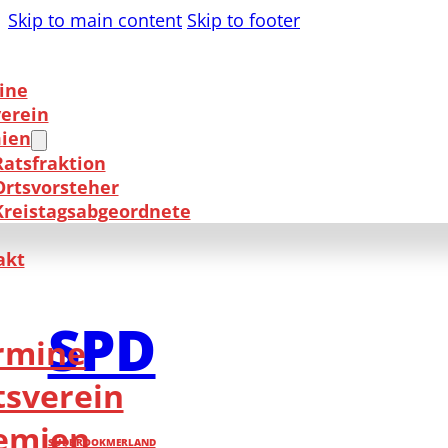
Skip to main content
Skip to footer
ine
verein
ien
Ratsfraktion
Ortsvorsteher
Kreistagsabgeordnete
akt
SPD
rmine
tsverein
emien
SÜDBROOKMERLAND